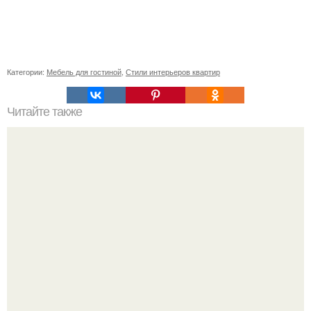
Категории:
Мебель для гостиной
,
Стили интерьеров квартир
Читайте также
Спатифиллум или "Женское Счастье".