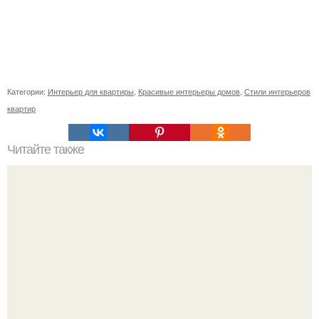
Категории:
Интерьер для квартиры
,
Красивые интерьеры домов
,
Стили интерьеров
квартир
Читайте также
Зимний сад в доме своими руками.