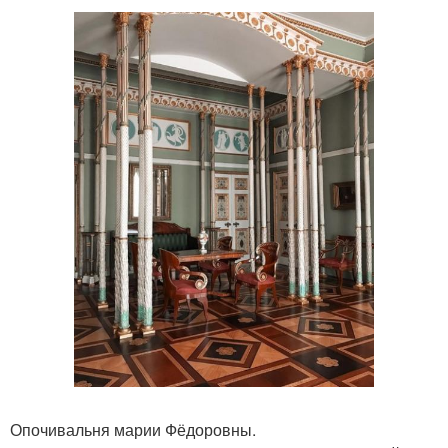
Опочивальня марии Фёдоровны.