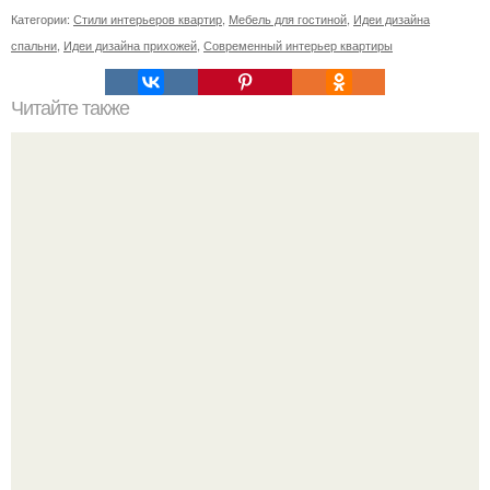
Категории:
Стили интерьеров квартир
,
Мебель для гостиной
,
Идеи дизайна
спальни
,
Идеи дизайна прихожей
,
Современный интерьер квартиры
Читайте также
Ваза из бутылки. Приступаем к уроку