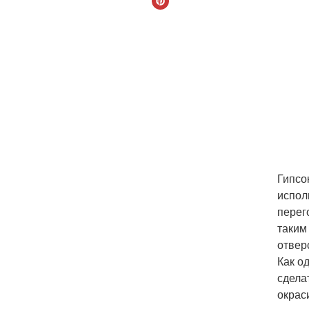
Гипсо
испол
перег
таким
отвер
Как о
сдела
окрас