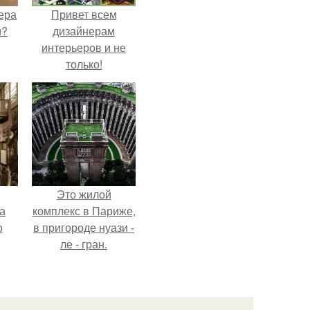
ера
Привет всем
й?
дизайнерам
интерьеров и не
только!
Это жилой
а
комплекс в Париже,
о
в пригороде нуази -
ле - гран.