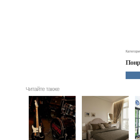
Категори
Понр
Читайте также