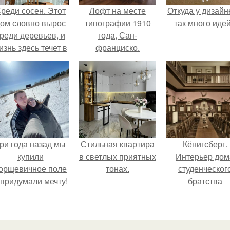
реди сосен. Этот
Лофт на месте
Откуда у дизайн
ом словно вырос
типографии 1910
так много иде
реди деревьев, и
года, Сан-
изнь здесь течет в
франциско.
обственном ритме
- спокойно, без
пешки и лишнего
шума.
ри года назад мы
Стильная квартира
Кёнигсберг.
купили
в светлых приятных
Интерьер дом
орщевичное поле
тонах.
студенческог
 придумали мечту!
братства
"Германия".