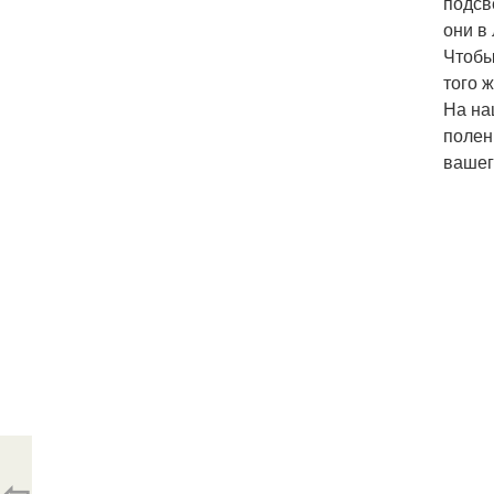
подсв
они в
Чтобы
того 
На на
полен
вашег
⇦