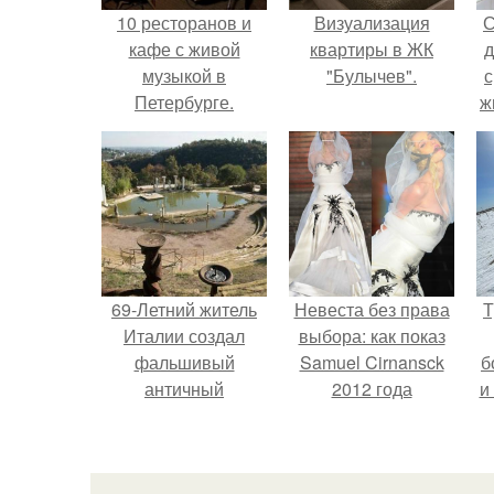
10 ресторанов и
Визуализация
С
кафе с живой
квартиры в ЖК
д
музыкой в
"Булычев".
с
Петербурге.
ж
с
с
69-Летний житель
Невеста без права
Т
Италии создал
выбора: как показ
фальшивый
Samuel Cirnansck
б
античный
2012 года
и
амфитеатр и
превратил подиум
долгое время
в манифест против
успешно выдавал
принуждения.