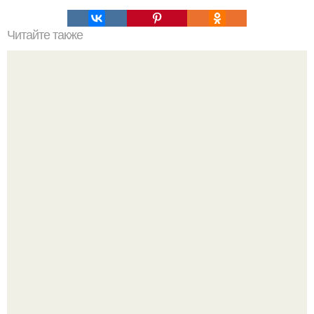
Читайте также
Бизнес - идея: производство биокаминов.
Три инструмента, которые реально связывают квартиру