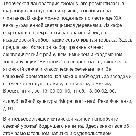
Творческая лаборатория "Solaris lab" разместилась в
шарообразном куполе на крыше, в особняка на
Фонтанке. В кафе можно подняться по лестнице XIX
века, украшенной светящимися деревьями. Из кафе
открывается прекрасный панорамный вид на
исаакиевский собор, также есть открытая терраса. Здесь
предлагают большой выбор травяных чаев:
аюрведический с ройбушем, имбирем и кардамоном,
тонизирующий "Виртоник" на основе матте, также есть
японский сенча и классические зеленые чаи. За
чашечкой ароматного чая можно наблюдать за звездами
в телескоп и слушать живую этническую музыку.
Время: пн-чт, вс: 13: 00-00: 00; пт-сб: 13: 00-02: 00.
4. клуб чайной культуры "Море чая" - наб. Реки Фонтанки,
д. 91.
В интерьере лучшей китайской чайной попробуйте
свежий урожай бодрящего напитка. Здесь знают все об
этом замечательном напитке и с удовольствием