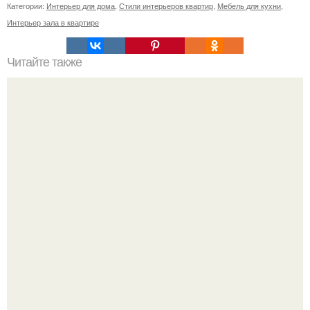
Категории:
Интерьер для дома
,
Стили интерьеров квартир
,
Мебель для кухни
,
Интерьер зала в квартире
Читайте также
Красная паутина. Был обычный день: пришла домой,
сняла неугодную одежду, и легла на кровать.