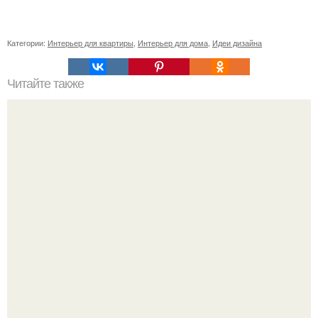
Категории:
Интерьер для квартиры
,
Интерьер для дома
,
Идеи дизайна
Читайте также
Как поставить кровать в спальне. Влияние обстановки на
сон