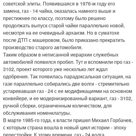
советской элиты. Появившаяся в 1976-м году его
замена, газ - 14 чайка, оказалась намного выше и
престижнее по классу, поэтому было решено
продолжать выпуск старой чайки параллельно новой,
несмотря на ее очевидный архаизм. Но в суматохе
после ДТП с машеровом, было приказано прекратить
производство старого автомобиля.
Таким образом в неписанной иерархии служебных
автомобилей появился пробел. Тут и вспомнили про газ -
3102, проект которого уже несколько лет ждал
одобрения. Так появилась парадоксальная ситуация, на
газе параллельно собирались две волги - стремительно
устаревавшая газ - 24 с ее модификациями на основном
конвейере, и ее модернизированный вариант, газ - 3102,
ручной сборки, ограниченным количеством, для
обслуживания номенклатуры.
В марте 1985-го года, к власти пришел Михаил Горбачев,
с которым страна вошла в новый цикл истории - эпоху
перестройки. К этому времени, газ - 24 волга