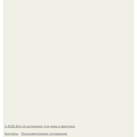
Круг замкнулся: психологиня Вероника Степанова снова
вышла замуж за собственного бывшего мужа.
Среди сосен. Этот дом словно вырос среди деревьев, и
жизнь здесь течет в собственном ритме - спокойно, без
спешки и лишнего шума.
© 2026 Всё об интерьере для дома и квартиры
Контакты
Пользовательское соглашение