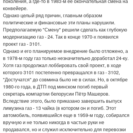
поколения, а где-то в 1983-м ее окончательная смена на
конвейере.
Однако целый ряд причин, главным образом
политические и финансовые эти планы нарушили.
Предполагаемую "Смену" решили сделать как глубокую
модернизацию газ - 24. Так в конце 1970-х появился
проект газ - 3101.
Однако и его планируемое внедрение было отложено, а
в 1978-м году газ только незначительно доработал 24-ку.
Хотя газ продолжал лоббировать свой проект, в ходе
которого 3101 постепенно превращался в газ - 3102,
"Достучатся" до совмина было не в силах. Но, в октябре
1980-го года, в ДТП под минском погиб первый
секретарь компартии белорусии Пётр Машеров.
Вследствие этого, было приказано завершить выпуск
лимузина газ - 13 чайка (в котором он и погиб. Этот
автомобиль, появившийся еще в 1959-м году, собирался
вручную и не только никогда в частые руки не
продавался, но и служил исключительно для перевозки