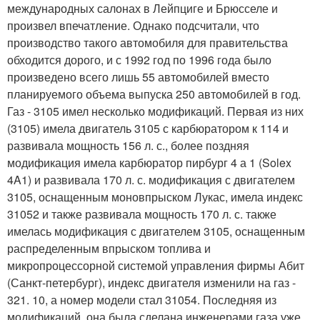
международных салонах в Лейпциге и Брюсселе и
произвел впечатление. Однако подсчитали, что
производство такого автомобиля для правительства
обходится дорого, и с 1992 год по 1996 года было
произведено всего лишь 55 автомобилей вместо
планируемого объема выпуска 250 автомобилей в год.
Газ - 3105 имел несколько модификаций. Первая из них
(3105) имела двигатель 3105 с карбюратором к 114 и
развивала мощность 156 л. с., более поздняя
модификация имела карбюратор пирбург 4 а 1 (Solex
4A1) и развивала 170 л. с. модификация с двигателем
3105, оснащенным моновпрыском Лукас, имела индекс
31052 и также развивала мощность 170 л. с. также
имелась модификация с двигателем 3105, оснащенным
распределенным впрыском топлива и
микропроцессорной системой управления фирмы Абит
(Санкт-петербург), индекс двигателя изменили на газ -
321. 10, а номер модели стал 31054. Последняя из
модификаций, она была сделана инженерами газа уже