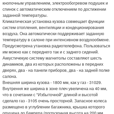
кнопочным управлением, электрообогревом подушек и
спинок с автоматическим отключением по достижении
заданной температуры.
Климатическая установка кузова совмещает функции
систем отопления, вентиляции и кондеционирования
воздуха. Она автоматически поддерживает заданную
температуру в салоне при интенсивном воздухообмене.
Предусмотрена утановка радиотелефона. Пользоваться
им можно как с переднего так и с заднего сидений.
Аккустичекую систему магнитолы составляют шесть
динамиков, два из которых расположены в передних
дверях, два - на панели приборов, два - на задней полке
салона.
Внешняя ширина кузова - 1800 мм, как у газ - 31029.
Внутрення же ширина в зоне плеч увеличена на 40 мм,
что в сочетании с "Избыточной" длиной и высотой
сделало газ - 3105 очень просторной. Запасное колеса
размещено в углублении багажника, крышка которого
опущена до бампера (погрузочная высота на 200 мм