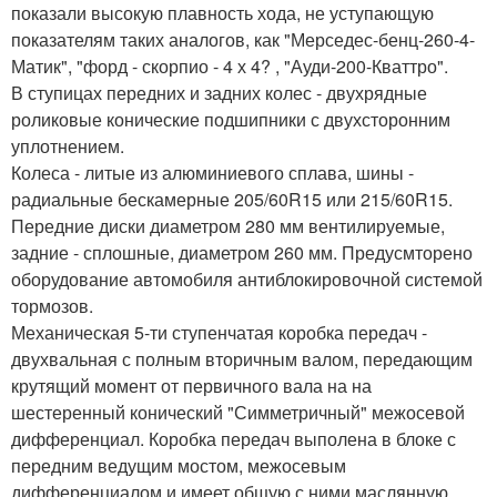
показали высокую плавность хода, не уступающую
показателям таких аналогов, как "Мерседес-бенц-260-4-
Матик", "форд - скорпио - 4 х 4? , "Ауди-200-Кваттро".
В ступицах передних и задних колес - двухрядные
роликовые конические подшипники с двухсторонним
уплотнением.
Колеса - литые из алюминиевого сплава, шины -
радиальные бескамерные 205/60R15 или 215/60R15.
Передние диски диаметром 280 мм вентилируемые,
задние - сплошные, диаметром 260 мм. Предусмторено
оборудование автомобиля антиблокировочной системой
тормозов.
Механическая 5-ти ступенчатая коробка передач -
двухвальная с полным вторичным валом, передающим
крутящий момент от первичного вала на на
шестеренный конический "Симметричный" межосевой
дифференциал. Коробка передач выполена в блоке с
передним ведущим мостом, межосевым
дифференциалом и имеет общую с ними маслянную