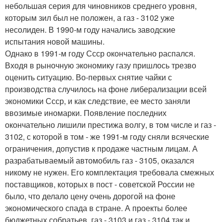
небольшая серия для чиновников среднего уровня,
которым зил был не положен, а газ - 3102 уже
несолиден. В 1990-м году начались заводские
испытания новой машины.
Однако в 1991-м году Ссср окончательно распался.
Входя в рыночную экономику газу пришлось трезво
оценить ситуацию. Во-первых снятие чайки с
производства случилось на фоне либерализации всей
экономики Ссср, и как следствие, ее место заняли
ввозимые иномарки. Появление последних
окончательно лишили престижа волгу, в том числе и газ -
3102, с которой в том - же 1991-м году сняли всяческие
ограничения, допустив к продаже частным лицам. А
разрабатываемый автомобиль газ - 3105, оказался
никому не нужен. Его комплектация требовала смежных
поставщиков, которых в пост - советской России не
было, что делало цену очень дорогой на фоне
экономического спада в стране. А проекты более
бюджетных собратьев, газ - 3103 и газ - 3104 так и