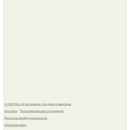
балконом) в Краснодаре.
Среди сосен. Этот дом словно вырос среди деревьев, и
жизнь здесь течет в собственном ритме - спокойно, без
спешки и лишнего шума.
© 2026 Всё об интерьере для дома и квартиры
Контакты
Пользовательское соглашение
Политика конфидециальности
Обратная связь