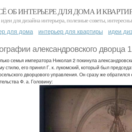
СЁ ОБ ИНТЕРЬЕРЕ ДЛЯ ДОМА И КВАРТИ
идеи для дизайна интерьера, полезные советы, интересны
ер для дома
интерьер для квартиры
идеи ди
ографии александровского дворца 1
олько семья императора Николая 2 покинула александровский
му стилю, его принял Г. к. лукомский, который был председ
осельского дворцового управления. Он сразу же обратился 
тельства Ф. а. Головину: