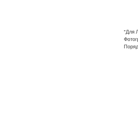
"Для 
Фотог
Поряд