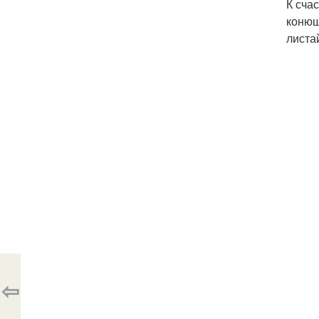
К сча
конюш
листа
⇦