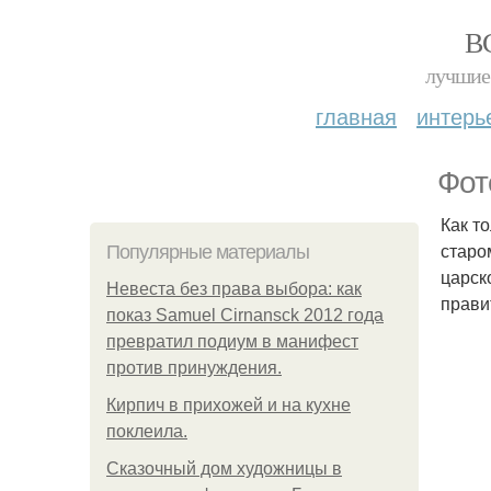
В
лучшие 
главная
интерь
Фот
Как т
старо
Популярные материалы
царск
Невеста без права выбора: как
прави
показ Samuel Cirnansck 2012 года
превратил подиум в манифест
против принуждения.
Кирпич в прихожей и на кухне
поклеила.
Сказочный дом художницы в