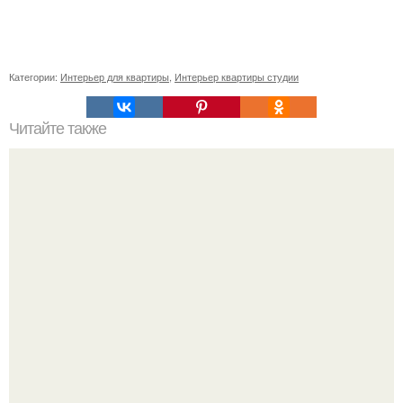
Категории:
Интерьер для квартиры
,
Интерьер квартиры студии
Читайте также
Оформление нашего дома или квартиры - это своего
рода визитная карточка.