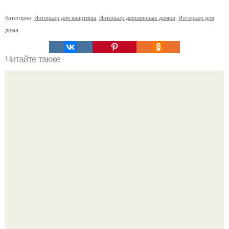
Категории:
Интерьер для квартиры
,
Интерьер деревянных домов
,
Интерьер для
дома
Читайте также
Ясмина росси - 59-летняя модель - феномен, которая
победила старость.