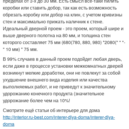
пределах от 3-х до 30 мм. Есть смысл все-таки пилить
коробки или ставить добор, так как есть возможность
обрезать коробку или добор на клин, с учетом кривизны
стен и максимально прижать наличник к стене.
Идеальный дверной проем - это проем, который шире и
выше дверного полотна на 80 мм, и толщина стен
которого составляет 75 мм (680(780, 880, 980) *2080(" " "-
" 10 мм) * 75 мм.
В 99% случаев в данный проем подойдет любая дверь,
если даже в процессе установки межкомнатных дверей
возникнут мелкие доработки, они не повлекут за собой
ухудшение внешнего вида изделия или качества
выполняемых работ, и не приведут к значительному
удорожанию конечного продукта (значительное
удорожание более чем на 10%!
Смотрите ещё статьи об интерьере для дома
http://interior.ru-best.com/interer-dlya-doma/interer-dlya-
doma