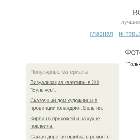
В
лучшие 
главная
интерь
Фот
"Толь
Популярные материалы
Визуализация квартиры в ЖК
"Булычев".
Сказочный дом художницы в
провинции фландрия, Бельгия.
Кирпич в прихожей и на кухне
поклеила.
Самая дорогая ошибка в ремонте -