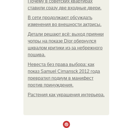
Почему в советских квартирах
ставили сразу две входные двери.
В сети продолжают обсуждать
изменения во внешности актрисы.
Детали решают всё: выход приянки
чопры на показе Dior обернулся
шквалом критики из-за небрежного
пошива.
Невеста без права выбора: как
показ Samuel Cirnansck 2012 года
превратил подиум в манифест
против принуждения.
Растения как украшения интерьера.