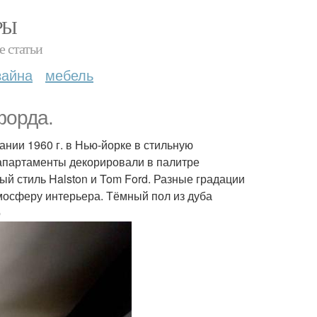
РЫ
е статьи
зайна
мебель
форда.
нии 1960 г. в Нью-йорке в стильную
 апартаменты декорировали в палитре
й стиль Halston и Tom Ford. Разные градации
тмосферу интерьера. Тёмный пол из дуба
о