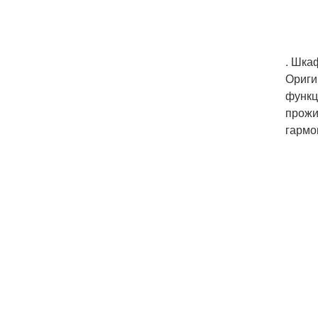
. Шка
Ориги
функц
прожи
гармо