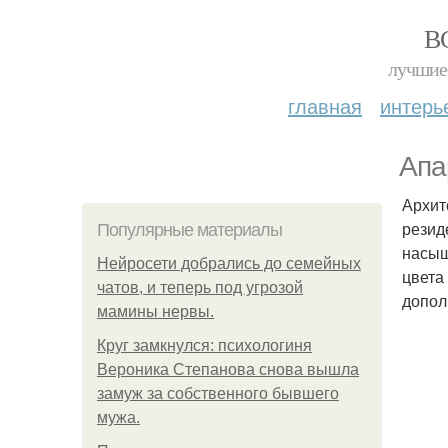
В
лучшие 
главная
интерь
Апа
Архит
резид
Популярные материалы
насыщ
Нейросети добрались до семейных
цвета
чатов, и теперь под угрозой
допол
мамины нервы.
Круг замкнулся: психологиня
Вероника Степанова снова вышла
замуж за собственного бывшего
мужа.