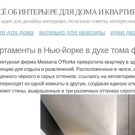
СЁ ОБ ИНТЕРЬЕРЕ ДЛЯ ДОМА И КВАРТИ
идеи для дизайна интерьера, полезные советы, интересны
ер для дома
интерьер для квартиры
идеи ди
ртаменты в Нью-йорке в духе тома 
ектурная фирма Messana O'Rorke превратила квартиру в зда
енцию для отдыха и развлечений. Расположенные в челси,
енного чёрного и серых оттенков, ссылаясь на неповторимы
 переходят из одной комнаты в другую, создавая единую а
няют стены, выкрашенные в три различных оттенках серог