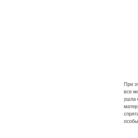
При э
все м
ушла 
матер
спрят
особы