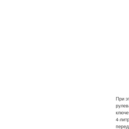
При э
рулев
ключе
4-лит
перед