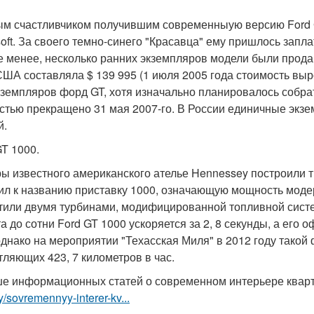
м счастливчиком получившим современныую версию Ford G
soft. За своего темно-синего "Красавца" ему пришлось запл
е менее, несколько ранних экземпляров модели были продан
США составляла $ 139 995 (1 июля 2005 года стоимость выр
кземпляров форд GT, хотя изначально планировалось собра
стью прекращено 31 мая 2007-го. В России единичные экз
й.
GT 1000.
ы известного американского ателье Hennessey построили т
ил к названию приставку 1000, означающую мощность модер
тили двумя турбинами, модифицированной топливной систе
та до сотни Ford GT 1000 ускоряется за 2, 8 секунды, а ег
 однако на мероприятии "Техасская Миля" в 2012 году такой
тляющих 423, 7 километров в час.
е информационных статей о современном интерьере ква
ry/sovremennyy-interer-kv...