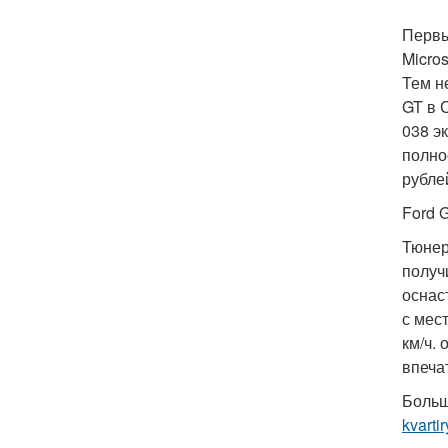
Первы
Micro
Тем н
GT в 
038 э
полно
рубле
Ford 
Тюнер
получ
оснас
с мес
км/ч.
впеча
Больш
kvarti