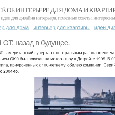
СЁ ОБ ИНТЕРЬЕРЕ ДЛЯ ДОМА И КВАРТИ
идеи для дизайна интерьера, полезные советы, интересны
ер для дома
интерьер для квартиры
идеи ди
d GT: назад в будущее.
GT - американский суперкар с центральным расположением
нием Gt90 был показан на мотор - шоу в Детройте 1995. В 
типа, приуроченных к 100-летнему юбилею компании. Сери
ю 2004-го.