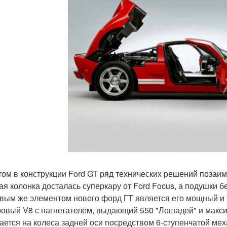
том в конструкции Ford GT ряд технических решений позаи
ая колонка досталась суперкару от Ford Focus, а подушки б
вым же элементом нового форд ГТ является его мощный и т
ровый V8 с нагнетателем, выдающий 550 "Лошадей" и макс
ается на колеса задней оси посредством 6-ступенчатой мех