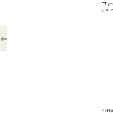
GT ус
устан
⇦
Интер