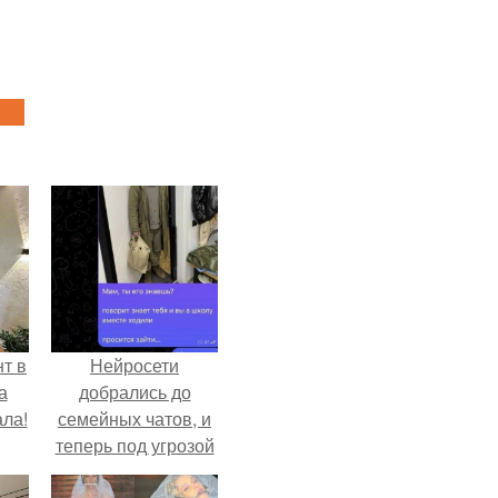
т в
Нейросети
а
добрались до
ла!
семейных чатов, и
теперь под угрозой
мамины нервы.