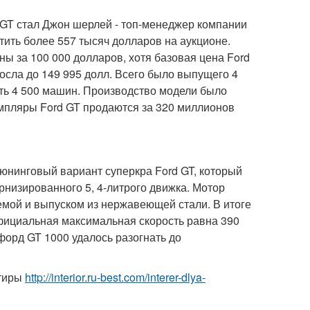
T стал Джон шерлей - топ-менеджер компании
атить более 557 тысяч долларов на аукционе.
ы за 100 000 долларов, хотя базовая цена Ford
осла до 149 995 долл. Всего было выпущего 4
ть 4 500 машин. Производство модели было
емпляры Ford GT продаются за 320 миллионов
юнинговый вариант суперкра Ford GT, который
низированного 5, 4-литрого движка. Мотор
мой и выпуском из нержавеющей стали. В итоге
о официальная максимальная скорость равна 390
 форд GT 1000 удалось разогнать до
ртиры
http://interior.ru-best.com/interer-dlya-