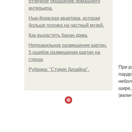
отличное украшение домашнего
интерьера.
Нью-йоркская квартира, которая
больше похожа на частный музей.
Как вырастить банан дома.
Неправильное размещение картин.
5 ошибок размещения картин на
стенах
При р
Рубрика: "Студия Дизайна".
пардо
небол
шире,
(велич