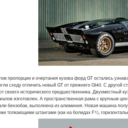
том пропорции и очертания кузова форд GT остались узнав
огли сходу отличить новый GT от прежнего Gt40. С другой с
от своего исторического предшественника. Двухместный ку
иалов изготовлен. А пространственная рама с крупным це
али бензобак, выполнена из алюминия. Новая машина полу
ми толкающими штангами (как на болидах F1), горизонтал