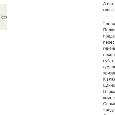
А вот
сквоз
⇦
* пол
Полив
подде
перес
гниен
прово
субст
(умер
хриза
К вла
Единс
В так
компе
Опрыс
* под