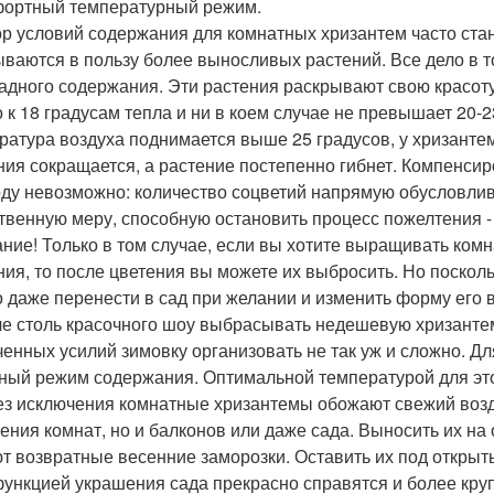
фортный температурный режим.
р условий содержания для комнатных хризантем часто стан
ываются в пользу более выносливых растений. Все дело в 
адного содержания. Эти растения раскрывают свою красоту
о к 18 градусам тепла и ни в коем случае не превышает 20-23
ратура воздуха поднимается выше 25 градусов, у хризанте
ния сокращается, а растение постепенно гибнет. Компенси
оду невозможно: количество соцветий напрямую обусловли
твенную меру, способную остановить процесс пожелтения -
ние! Только в том случае, если вы хотите выращивать ком
ния, то после цветения вы можете их выбросить. Но поскол
 даже перенести в сад при желании и изменить форму его 
ле столь красочного шоу выбрасывать недешевую хризантему
ченных усилий зимовку организовать не так уж и сложно. 
ный режим содержания. Оптимальной температурой для этог
ез исключения комнатные хризантемы обожают свежий возду
ения комнат, но и балконов или даже сада. Выносить их на 
т возвратные весенние заморозки. Оставить их под откры
функцией украшения сада прекрасно справятся и более кр