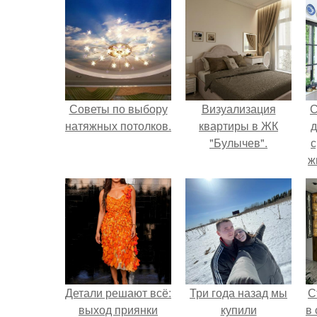
Советы по выбору
Визуализация
С
натяжных потолков.
квартиры в ЖК
д
"Булычев".
с
ж
с
с
Детали решают всё:
Три года назад мы
С
выход приянки
купили
в