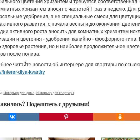
бильного цветения хризантемы требуется соответственная 
омнатных хризантем вносят с частотой 1 раз в неделю. Для
рсальные удобрения, а не специальные смеси для цветущих 
активного развития, с начала весны и до окончания цветен
адии активного роста вносить для комнатных хризантем иск
изации и цветения - удобрения калийно - фосфорного типа.
о здоровье растения, но и наиболее продолжительное цвете
сов после полива.
бнее читайте новости об интерьере для квартиры по ссыл
y/interer-dlya-kvartiry
и:
Интерьер для дома
,
Интерьер для квартиры
авилось? Поделитесь с друзьями!