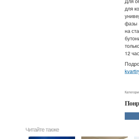
Для о
для к
униве
фазы 
на ст
бутон
тольк
12 ча
Подро
kvartir
Категори
Понр
Читайте также