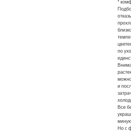
* ком
Подбо
отказ
прохл
близк
темпе
цвете
по ух
единс
Внима
расте
можно
и пос
затра
холод
Все б
украш
миную
Но с 