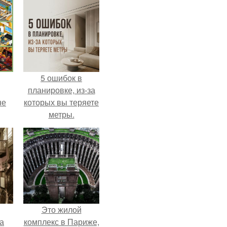
5 ошибок в
планировке, из-за
не
которых вы теряете
метры.
Это жилой
а
комплекс в Париже,