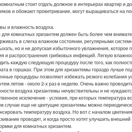
 комнатным стоит отдать должное в интерьерах квартир и 
няков и обожают проветривание, могут выращиваться на по
ивы и влажность воздуха.
 для комнатных хризантем должен быть более чем внимате
рживать в слегка влажном состоянии, регулярными систем
ыхать, но и не допуская избыточного увлажнения, которое 
ия и распространения грибковых инфекций. Легкую влажнос
дить каждую следующую процедуру после того, как полност
рата в горшках. При этом для хризантемы гораздо лучше п
енные процедуры позволяют избежать резкого колебания у
нтем летом - около 2-х раз в неделю. Очень важно проводить
жности воздуха хризантемы нечувствительны и не нуждаютс
твенное исключение - условия, при которых температура 
ом случае еще не цветущие хризантемы можно периодически
нсировать температуру воздуха. Но вот с началом цветения
кивание проводят, и когда просто хотят улучшить внешний 
кормки для комнатных хризантем.