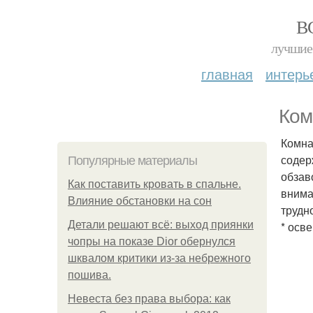
В
лучшие 
главная
интерь
Ком
Комна
содер
Популярные материалы
обзав
Как поставить кровать в спальне.
внима
Влияние обстановки на сон
трудн
Детали решают всё: выход приянки
* осв
чопры на показе Dior обернулся
шквалом критики из-за небрежного
пошива.
Невеста без права выбора: как