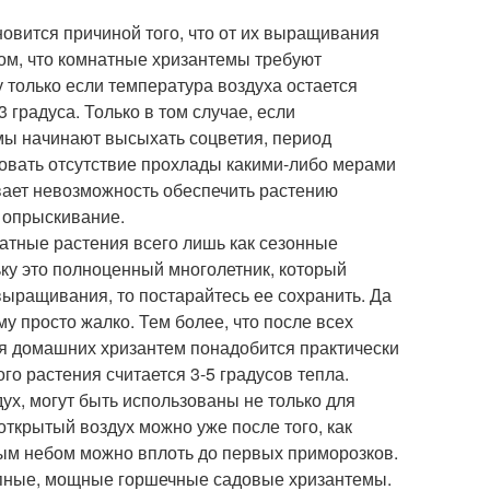
овится причиной того, что от их выращивания
том, что комнатные хризантемы требуют
 только если температура воздуха остается
 градуса. Только в том случае, если
мы начинают высыхать соцветия, период
ровать отсутствие прохлады какими-либо мерами
вает невозможность обеспечить растению
 опрыскивание.
натные растения всего лишь как сезонные
ьку это полноценный многолетник, который
выращивания, то постарайтесь ее сохранить. Да
 просто жалко. Тем более, что после всех
Для домашних хризантем понадобится практически
о растения считается 3-5 градусов тепла.
х, могут быть использованы не только для
открытый воздух можно уже после того, как
тым небом можно вплоть до первых приморозков.
упные, мощные горшечные садовые хризантемы.