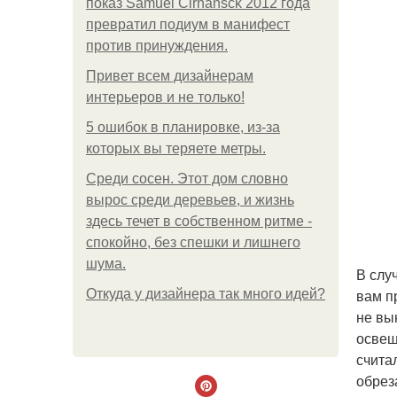
показ Samuel Cirnansck 2012 года
превратил подиум в манифест
против принуждения.
Привет всем дизайнерам
интерьеров и не только!
5 ошибок в планировке, из-за
которых вы теряете метры.
Среди сосен. Этот дом словно
вырос среди деревьев, и жизнь
здесь течет в собственном ритме -
спокойно, без спешки и лишнего
шума.
В слу
вам п
Откуда у дизайнера так много идей?
не вы
освещ
счита
обрез