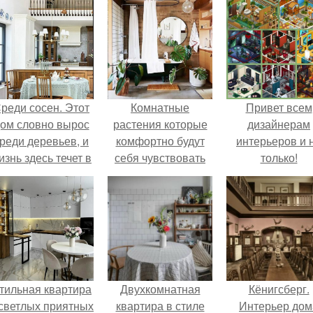
реди сосен. Этот
Комнатные
Привет всем
ом словно вырос
растения которые
дизайнерам
реди деревьев, и
комфортно будут
интерьеров и 
изнь здесь течет в
себя чувствовать
только!
обственном ритме
даже в ванной!
- спокойно, без
пешки и лишнего
шума.
тильная квартира
Двухкомнатная
Кёнигсберг.
 светлых приятных
квартира в стиле
Интерьер дом