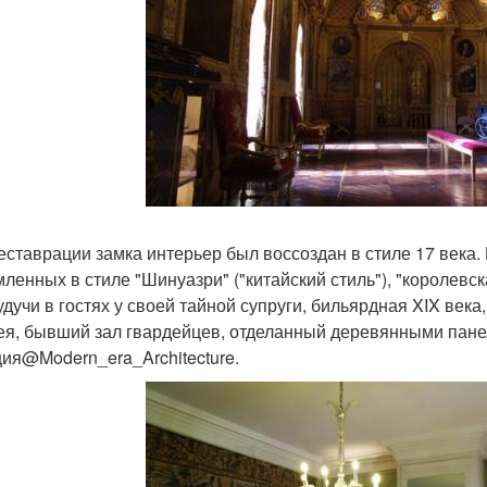
еставрации замка интерьер был воссоздан в стиле 17 века. 
ленных в стиле "Шинуазри" ("китайский стиль"), "королевс
удучи в гостях у своей тайной супруги, бильярдная XIX века
ея, бывший зал гвардейцев, отделанный деревянными пане
ия@Modern_era_Architecture.