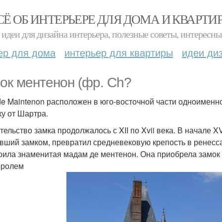
СЁ ОБ ИНТЕРЬЕРЕ ДЛЯ ДОМА И КВАРТИ
идеи для дизайна интерьера, полезные советы, интересны
ер для дома
интерьер для квартиры
идеи ди
ок ментенон (фр. Ch?
de Maintenon расположен в юго-восточной части одноименно
ку от Шартра.
тельство замка продолжалось с XII по Xvii века. В начале X
вший замком, превратил средневековую крепость в ренессан
оила знаменитая мадам де ментенон. Она приобрела замок 
оролем