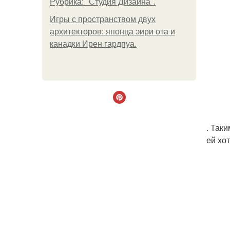
Рубрика: "Студия Дизайна".
Игры с пространством двух
архитекторов: японца эири ота и
канадки Ирен гардпуа.
. Так
ей хо