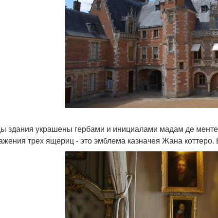
ы здания украшены гербами и инициалами мадам де ментен
ажения трех ящериц - это эмблема казначея Жана коттеро.