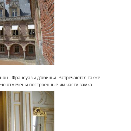
он - Франсуазы д'обиньи. Встречаются также
 Ею отмечены построенные им части замка.