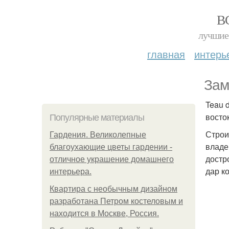
В
лучшие 
главная
интерь
Зам
Teau 
восто
Популярные материалы
Строи
Гардения. Великолепные
владе
благоухающие цветы гардении -
достр
отличное украшение домашнего
дар к
интерьера.
Квартира с необычным дизайном
разработана Петром костеловым и
находится в Москве, Россия.