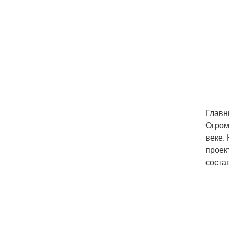
Главн
Огром
веке.
проек
соста