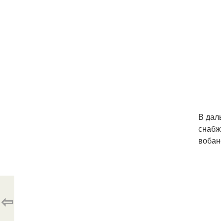
В дал
снабж
вобан
⇦