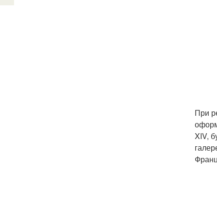
При р
оформ
XIV, б
галер
Франц