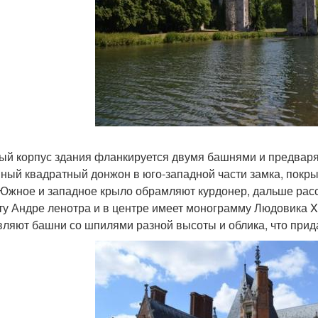
ый корпус здания фланкируется двумя башнями и предваря
ный квадратный донжон в юго-западной части замка, покрыт
 Южное и западное крыло обрамляют курдонер, дальше расс
ту Андре ленотра и в центре имеет монограмму Людовика XI
вляют башни со шпилями разной высоты и облика, что прида