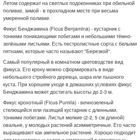
Летом содержат на светлых подоконниках при обильной
поливке, зимой - в прохладном месте при весьма
умеренной поливке.
Фикус Бенджамина (Ficus Benjamina) - кустарник с
тонкими поникающими побегами и небольшими тёмно-
зелёными листьями. Есть пестролистные сорта с белыми
пятнами, которые часто называют "Березкой".
Самый популярный в комнатном цветоводстве вид
фикуса. Его крону можно сформировать в виде
небольшого стройного деревца, шара или пышного
куста. При хорошем уходе в домашних условиях фикус
Бенджамина может достигать высоты до 2-3 м.
Фикус крохотный (Ficus Pumila) - вечнозеленый
стелющийся или лазящий кустарник с длинными,
тонкими побегами. Листья мелкие (2-2, 5 см длиной)
овальне, у молодых растений асимметричные. Его часто
выращивают как ампельное растение. Хорошо подходит
для миниатюрных садов и композиций в стеклянных