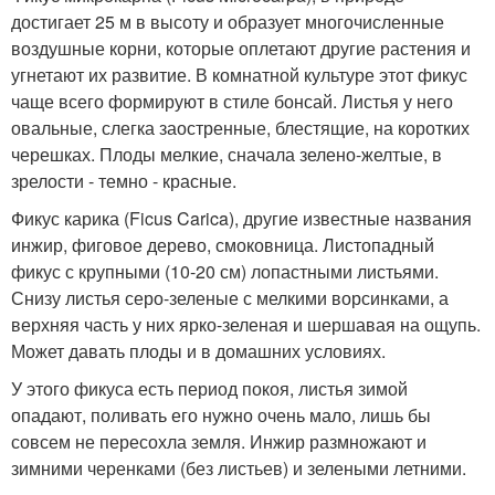
достигает 25 м в высоту и образует многочисленные
воздушные корни, которые оплетают другие растения и
угнетают их развитие. В комнатной культуре этот фикус
чаще всего формируют в стиле бонсай. Листья у него
овальные, слегка заостренные, блестящие, на коротких
черешках. Плоды мелкие, сначала зелено-желтые, в
зрелости - темно - красные.
Фикус карика (Ficus Carica), другие известные названия
инжир, фиговое дерево, смоковница. Листопадный
фикус с крупными (10-20 см) лопастными листьями.
Снизу листья серо-зеленые с мелкими ворсинками, а
верхняя часть у них ярко-зеленая и шершавая на ощупь.
Может давать плоды и в домашних условиях.
У этого фикуса есть период покоя, листья зимой
опадают, поливать его нужно очень мало, лишь бы
совсем не пересохла земля. Инжир размножают и
зимними черенками (без листьев) и зелеными летними.