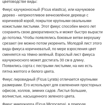
цветоводстве виды:
Фикус каучуконосный (Ficus elastiса), или каучуковое
дерево - неприхотливое вечнозелёное деревце с
коричневой корой, покрытое крупными овальными
кожистыми листьями. Этот фикус способен много лет
сохранять свою декоративность и может быстро вырасти
до потолка. Чтобы появлялись боковые ветви верхушку
срезают (ее можно потом укоренить. Молодой лист этого
вида фикуса коричневатый, по мере взросления цвет
сменяется на тёмно-зелёный. Взрослый лист фикуса
каучуконосного может достигать 30 см в длину.
Появились сорта с пестрыми листьями, на них есть
пятна желтого и белого цвета.
Фикус лировидный (Ficus Lyrata) отличается крупными
размерами. Его используют для озеленения просторных
офисов, холлов, зимних садов. Листья большие,
волнистые, насыщенного зеленого цвета.
Фикус микрокарпа (Ficus Microcarpa), в природе