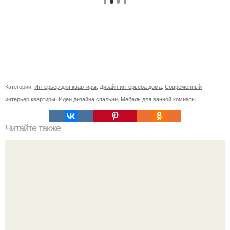
Категории:
Интерьер для квартиры
,
Дизайн интерьера дома
,
Современный
интерьер квартиры
,
Идеи дизайна спальни
,
Мебель для ванной комнаты
Читайте также
Неправильное размещение картин. 5 ошибок