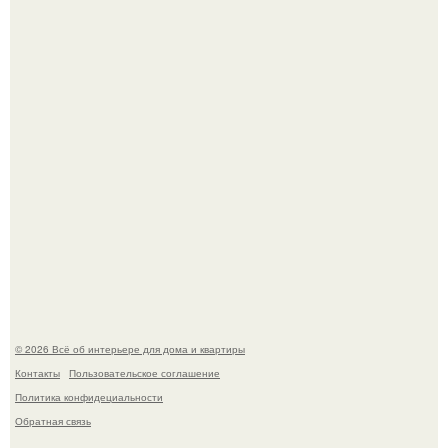
Преображение в ванной на ул. генерала Григорова, д.
36!
Опишите интерьер кухни в 2-3 словах.
© 2026 Всё об интерьере для дома и квартиры
Контакты
Пользовательское соглашение
Политика конфидециальности
Обратная связь