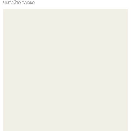
Читайте также
Сколько сохнут обои на флизелиновой основе после
поклейки. Когда высохнет клей?
Откуда у дизайнера так много идей?