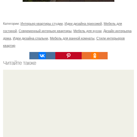
Категории:
Интерьер квартиры студии
,
Идеи дизайна прихожей
,
Мебель для
гостиной
,
Современный интерьер квартиры
,
Мебель для кухни
,
Дизайн интерьера
дома
,
Идеи дизайна спальни
,
Мебель для ванной комнаты
,
Стили интерьеров
квартир
Читайте также
Как повесить флаг на стену. Можно ли просто так
повесить на свой дом флаг России?