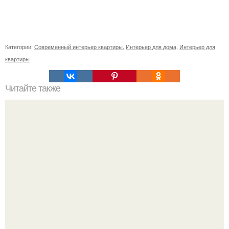
Категории:
Современный интерьер квартиры
,
Интерьер для дома
,
Интерьер для
квартиры
Читайте также
Ваза из бутылки. Приступаем к уроку