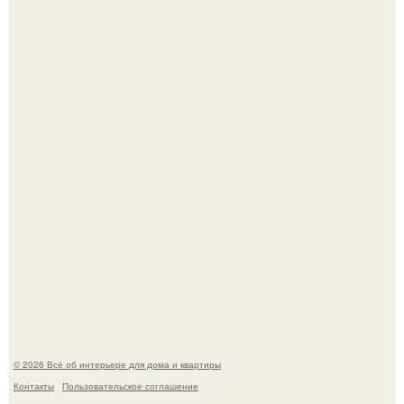
Дримскроллинг - новый формат мечтательности.
Привет всем дизайнерам интерьеров и не только!
© 2026 Всё об интерьере для дома и квартиры
Контакты
Пользовательское соглашение