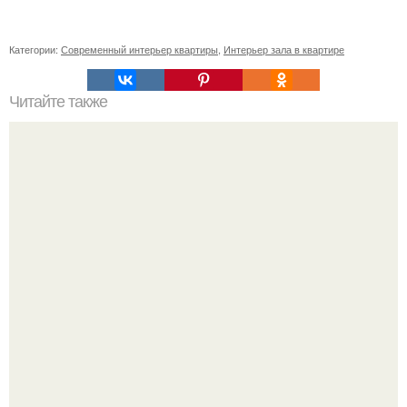
Категории:
Современный интерьер квартиры
,
Интерьер зала в квартире
Читайте также
Резьба по дереву в стиле барокко. Резьба по дереву:
стилистические направления и характерные узоры.