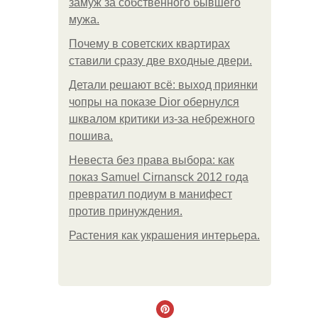
замуж за собственного бывшего
мужа.
Почему в советских квартирах
ставили сразу две входные двери.
Детали решают всё: выход приянки
чопры на показе Dior обернулся
шквалом критики из-за небрежного
пошива.
Невеста без права выбора: как
показ Samuel Cirnansck 2012 года
превратил подиум в манифест
против принуждения.
Растения как украшения интерьера.