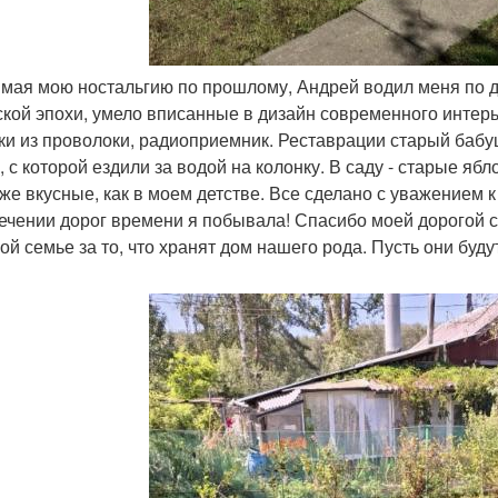
имая мою ностальгию по прошлому, Андрей водил меня по 
ской эпохи, умело вписанные в дизайн современного интерь
ки из проволоки, радиоприемник. Реставрации старый баб
, с которой ездили за водой на колонку. В саду - старые яб
 же вкусные, как в моем детстве. Все сделано с уважением
ечении дорог времени я побывала! Спасибо моей дорогой се
ой семье за то, что хранят дом нашего рода. Пусть они буду