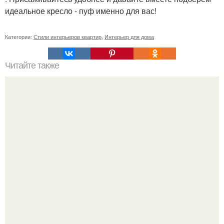
идеальное кресло - пуф именно для вас!
Категории:
Стили интерьеров квартир
,
Интерьер для дома
Читайте также
Отделочные материалы для гибкого камня: что нужно
знать перед покупкой