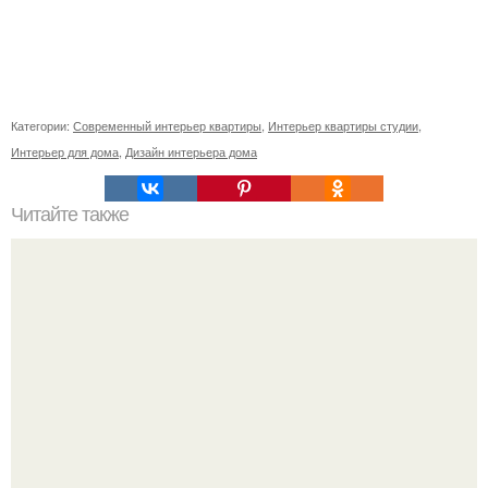
Категории:
Современный интерьер квартиры
,
Интерьер квартиры студии
,
Интерьер для дома
,
Дизайн интерьера дома
Читайте также
Сколько сохнут обои на флизелиновой основе после
поклейки. Когда высохнет клей?