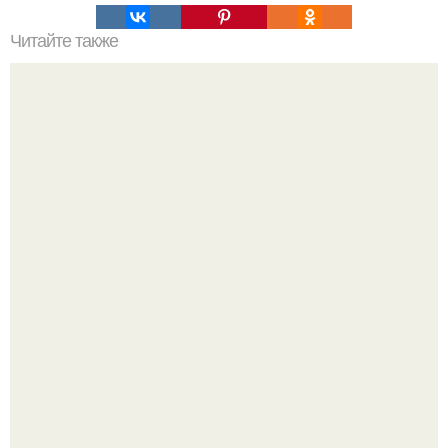
Читайте также
Можно ли перенести дверь в комнате. 1
Получите разрешение на перепланировку
Культурный код. Можно сделать красивый интерьер