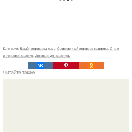
Категории:
Дизайн интерьера дома
,
Современный интерьер квартиры
,
Стили
интерьеров квартир
,
Интерьер для квартиры
Читайте также
Ваза из бутылки. Приступаем к уроку