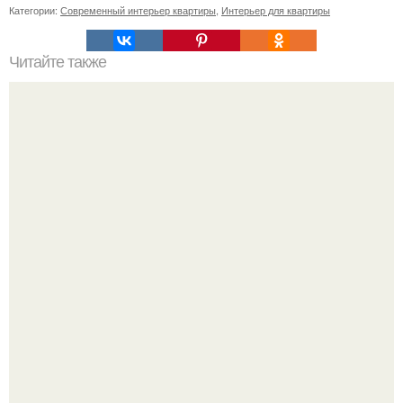
Категории:
Современный интерьер квартиры
,
Интерьер для квартиры
Читайте также
Резьба по дереву в стиле барокко. Резьба по дереву:
стилистические направления и характерные узоры.