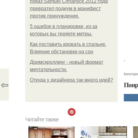
показ Samuel Cirnansck 2012 года
превратил подиум в манифест
против принуждения.
5 ошибок в планировке, из-за
которых вы теряете метры.
Как поставить кровать в спальне.
Влияние обстановки на сон
.
Дримскроллинг - новый формат
мечтательности.
Категори
Откуда у дизайнера так много идей?
⇦
Понр
Читайте также