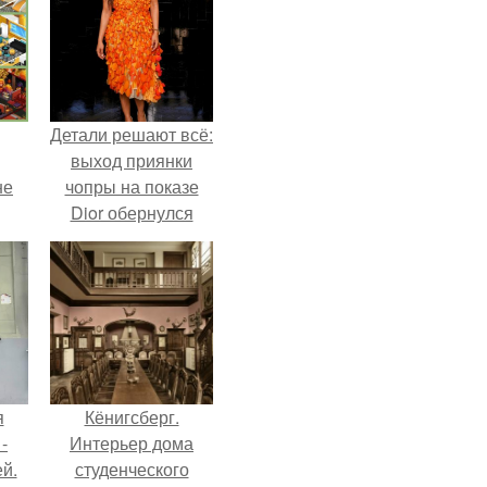
Детали решают всё:
выход приянки
не
чопры на показе
Dior обернулся
шквалом критики
из-за небрежного
пошива.
я
Кёнигсберг.
-
Интерьер дома
й.
студенческого