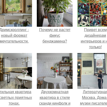
Дримскроллинг -
Почему не растет
Привет всем
новый формат
фикус
дизайнерам
мечтательности.
бенджамина?
интерьеров и 
только!
тильная квартира
Двухкомнатная
Литературна
 светлых приятных
квартира в стиле
Москва. Дома 
тонах.
сканди кинфолк и
музеи писателе