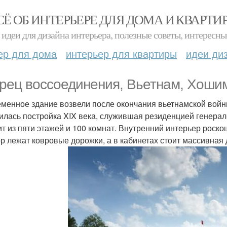
СЁ ОБ ИНТЕРЬЕРЕ ДЛЯ ДОМА И КВАРТИ
идеи для дизайна интерьера, полезные советы, интересны
ер для дома
интерьер для квартиры
идеи ди
рец воссоединения, Вьетнам, Хоши
менное здание возвели после окончания вьетнамской войны
илась постройка XIX века, служившая резиденцией генера
ит из пяти этажей и 100 комнат. Внутренний интерьер роск
ор лежат ковровые дорожки, а в кабинетах стоит массивная