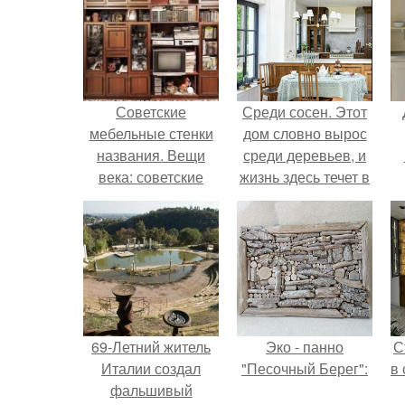
Советские
Среди сосен. Этот
мебельные стенки
дом словно вырос
названия. Вещи
среди деревьев, и
века: советские
жизнь здесь течет в
стенки 80-х.
собственном ритме
- спокойно, без
спешки и лишнего
шума.
69-Летний житель
Эко - панно
С
Италии создал
"Песочный Берег":
в
фальшивый