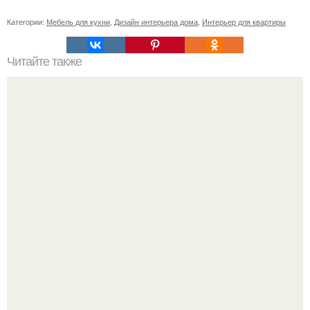
Категории:
Мебель для кухни
,
Дизайн интерьера дома
,
Интерьер для квартиры
Читайте также
В доме не держатся деньги, что делать. Приметы, чтобы
деньги водились