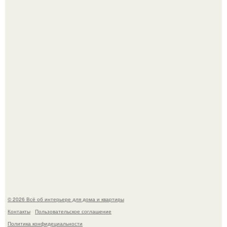
Двухкомнатная квартира в стиле сканди кинфолк и
мебелью 50-х годов в высотке на котельнической.
Кёнигсберг. Интерьер дома студенческого братства
"Германия".
© 2026 Всё об интерьере для дома и квартиры
Контакты
Пользовательское соглашение
Политика конфидециальности