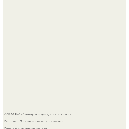
Эко - панно "Песочный Берег":
Преображение в ванной на ул. генерала Григорова, д.
36!
© 2026 Всё об интерьере для дома и квартиры
Контакты
Пользовательское соглашение
Политика конфидециальности