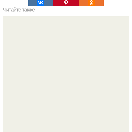
Читайте также
Дом, где всё по-другому.
Почему в советских квартирах ставили сразу две
входные двери.