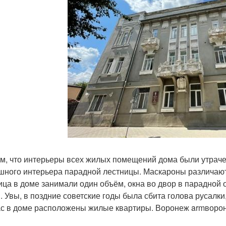
м, что интерьеры всех жилых помещений дома были утраче
шного интерьера парадной лестницы. Маскароны различают
ица в доме занимали один объём, окна во двор в парадной 
. Увы, в поздние советские годы была сбита голова русалк
с в доме расположены жилые квартиры. Воронеж armворо