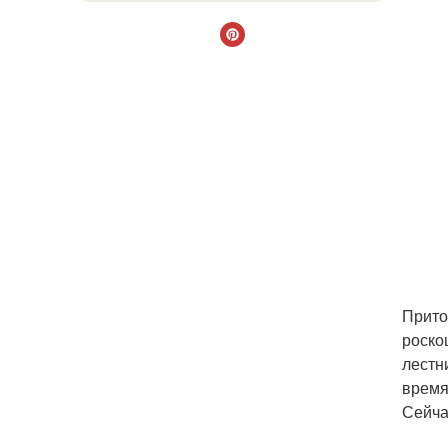
Прито
роско
лестн
время
Сейча