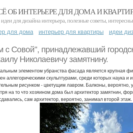
СЁ ОБ ИНТЕРЬЕРЕ ДЛЯ ДОМА И КВАРТИ
идеи для дизайна интерьера, полезные советы, интересны
ер для дома
интерьер для квартиры
идеи ди
м с Совой", принадлежавший городс
аилу Николаевичу замятнину.
альным элементом убранства фасада является крупная фиг
ен аллегорическими скульптурами, среди которых наука и и
тельным рисунком - цветущим лавром. Балконы, вероятно, у
тря на то что хозяином дома был архитектор замятнин, фор
сдавались, сам архитектор, вероятно, занимал второй этаж.