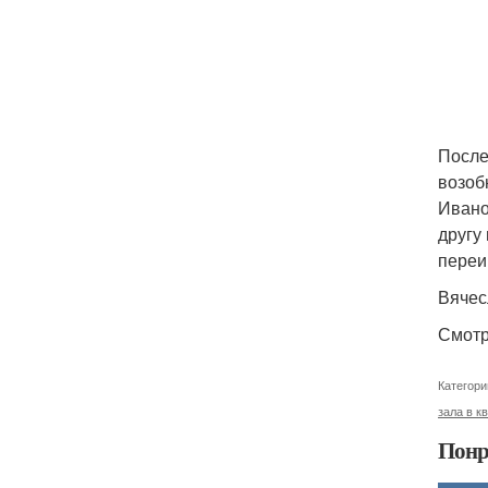
После
возоб
Ивано
другу
переи
Вячес
Смотр
Категори
зала в к
Понр