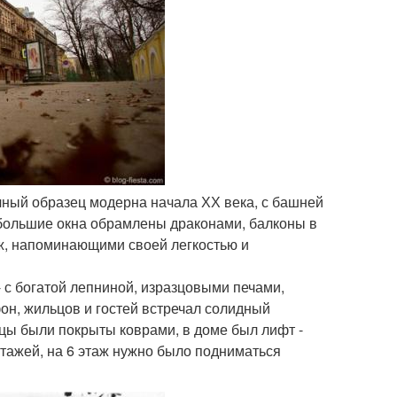
ичный образец модерна начала ХХ века, с башней
 большие окна обрамлены драконами, балконы в
ж, напоминающими своей легкостью и
 с богатой лепниной, изразцовыми печами,
н, жильцов и гостей встречал солидный
цы были покрыты коврами, в доме был лифт -
этажей, на 6 этаж нужно было подниматься