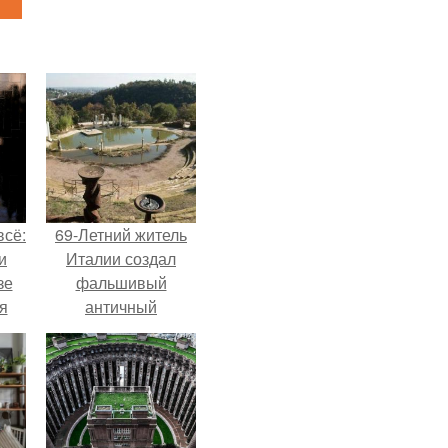
всё:
69-Летний житель
и
Италии создал
зе
фальшивый
я
античный
ки
амфитеатр и
го
долгое время
успешно выдавал
его за настоящее
историческое