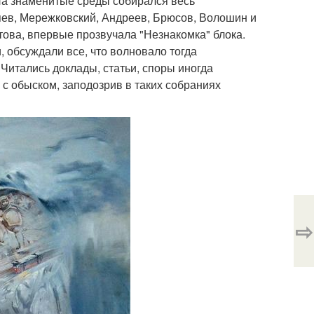
На знаменитые среды собирался весь
дяев, Мережковский, Андреев, Брюсов, Волошин и
това, впервые прозвучала "Незнакомка" блока.
 обсуждали все, что волновало тогда
 Читались доклады, статьи, споры иногда
 с обыском, заподозрив в таких собраниях
⇨