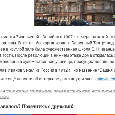
 смерти Зиновьевой - Аннибал в 1907 г. вечера на какой-то
новлены. В 1910 г. был организован "Башенный Театр" под
ва в круглой зале была художественная школа Е. Н. званце
 в гости. После революции в нижнем этаже дома открылась
менована в художественное училище, просуществовавшее в
лав Иванов уехал из России в 1912 г., но название "Башня 
ите ещё новости об интерьере дома внутри здесь
http://int
и:
Интерьер для дома
,
Дешевая мебель
,
Красивые интерьеры домов
,
Интерьер дома в
вартире
авилось? Поделитесь с друзьями!