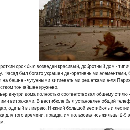
короткий срок был возведен красивый, добротный дом - тип
лу. Фасад был богато украшен декоративными элементами,
и на башне - чугунными витиеватыми решетками а-ля Пари
ством тончайшее кружево.
ьер внутри дома полностью соответствовал общему стилю -
ими витражами. В вестибюле был установлен общий телефо
ар, одетый в ливрею. Нижний большой вестибюль и лестни
ка для того времени, правда, им пользовались жильцы 2-5 
м.