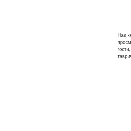
Над к
просм
гости
таври