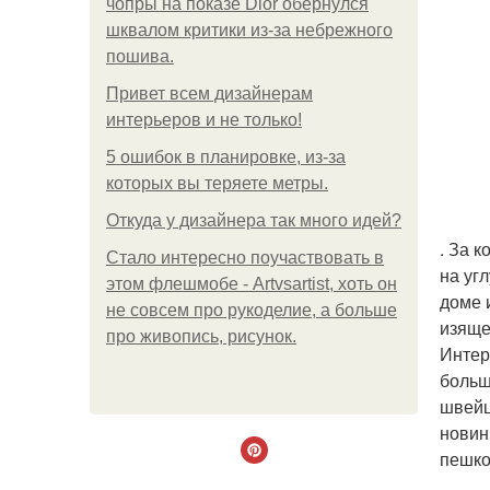
чопры на показе Dior обернулся
шквалом критики из-за небрежного
пошива.
Привет всем дизайнерам
интерьеров и не только!
5 ошибок в планировке, из-за
которых вы теряете метры.
Откуда у дизайнера так много идей?
. За 
Стало интересно поучаствовать в
на уг
этом флешмобе - Artvsartist, хоть он
доме 
не совсем про рукоделие, а больше
изяще
про живопись, рисунок.
Интер
больш
швейц
новин
пешко