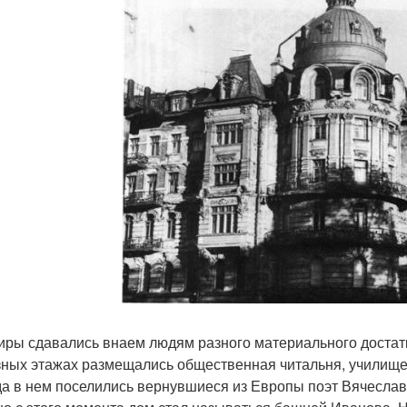
иры сдавались внаем людям разного материального достатк
зных этажах размещались общественная читальня, училище 
огда в нем поселились вернувшиеся из Европы поэт Вячесла