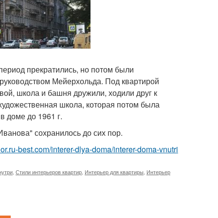
 период прекратились, но потом были
 руководством Мейерхольда. Под квартирой
вой, школа и башня дружили, ходили друг к
 художественная школа, которая потом была
 доме до 1961 г.
Иванова" сохранилось до сих пор.
erior.ru-best.com/interer-dlya-doma/interer-doma-vnutri
нутри
,
Стили интерьеров квартир
,
Интерьер для квартиры
,
Интерьер