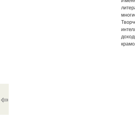
Именн
литер
многи
Творч
интел
доход
крамо
⇦