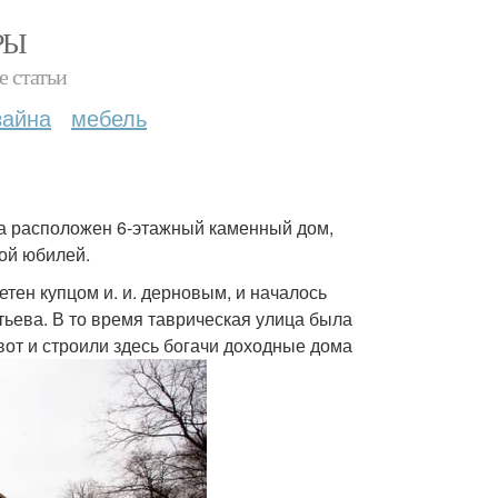
РЫ
е статьи
зайна
мебель
га расположен 6-этажный каменный дом,
ой юбилей.
етен купцом и. и. дерновым, и началось
тьева. В то время таврическая улица была
вот и строили здесь богачи доходные дома