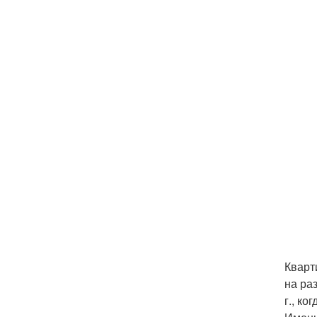
Кварт
на ра
г., к