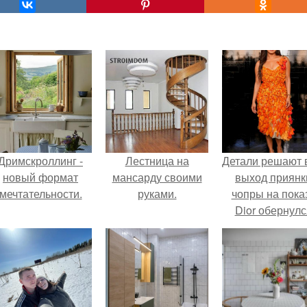
Дримскроллинг -
Лестница на
Детали решают 
новый формат
мансарду своими
выход приянк
мечтательности.
руками.
чопры на пока
Dior обернулс
шквалом крити
из-за небрежно
пошива.