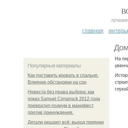
В
лучшие 
главная
интерь
Дом
На пе
увенч
Популярные материалы
Истор
Как поставить кровать в спальне.
строи
Влияние обстановки на сон
глухо
Невеста без права выбора: как
показ Samuel Cirnansck 2012 года
превратил подиум в манифест
против принуждения.
Детали решают всё: выход приянки