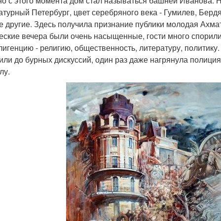
о с этого момента дом стал называться башней Иванова. 
атурный Петербург, цвет серебряного века - Гумилев, Бер
е другие. Здесь получила признание публики молодая Ахма
еские вечера были очень насыщенные, гости много спорили,
лигенцию - религию, общественность, литературу, политику.
или до бурных дискуссий, один раз даже нагрянула полиция
лу.