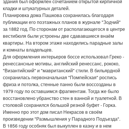
здания был оформлен сочетанием открытой кирпичной
кладки и штукатурных деталей.
Планировка дома Пашкова сохранилась благодаря
публикации его поэтажных планов в журнале "Зодчий"
за 1882 год. По сторонам от располагающегося в центре
вестибюля были устроены две сдававшиеся внаём
квартиры. На втором этаже находились парадные залы
и комнаты владельцев.
Для оформления интерьеров боссе использовал Греко -
ренессансные мотивы, английский ренессанс, рококо,
"Византийский" и "мавританский" стили. В бильярдной
сохранилась первоначальная "Помпейская" роспись
фриза и потолка, стенные панно были воссозданы в
1979 году по оставшимся фрагментам. Тогда же было
восстановлено убранство стен в ванной и туалетной. В
столовой сохранился большой резной буфет - Горка.
Именно про этот дом писал Некрасов в своём
произведении "Размышления у Парадного Подъезда".
В 1856 году особняк был выкуплен в казну и в нем