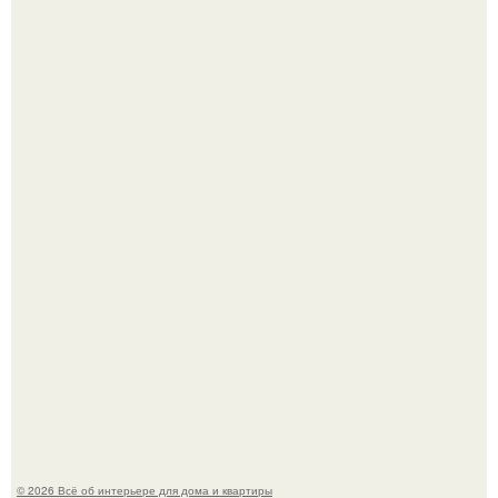
Кёнигсберг. Интерьер дома студенческого братства
"Германия".
Опишите интерьер кухни в 2-3 словах.
© 2026 Всё об интерьере для дома и квартиры