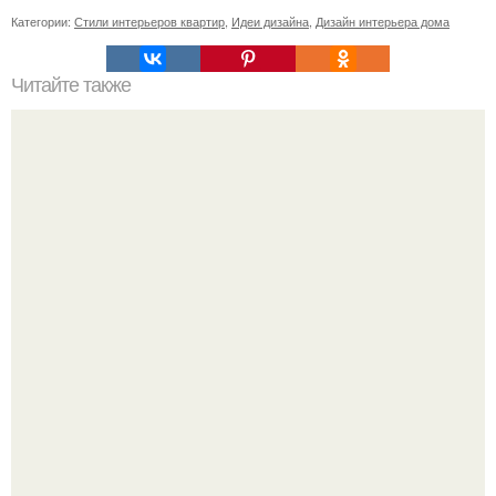
Категории:
Стили интерьеров квартир
,
Идеи дизайна
,
Дизайн интерьера дома
Читайте также
Как поставить кровать в спальне. Влияние обстановки на
сон