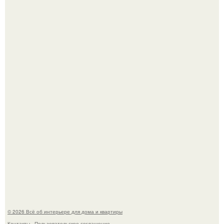
Двухкомнатная квартира в стиле сканди кинфолк и
мебелью 50-х годов в высотке на котельнической.
В Японии бесплатно раздают дома самураев - звучит как
план на новую жизнь.
© 2026 Всё об интерьере для дома и квартиры
Контакты
Пользовательское соглашение