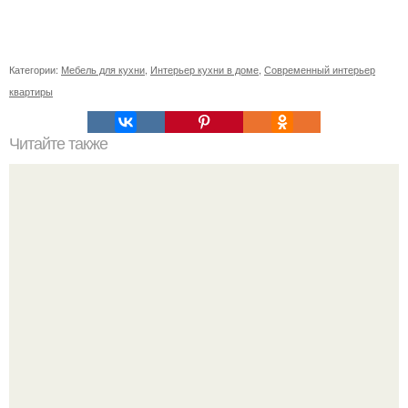
Категории:
Мебель для кухни
,
Интерьер кухни в доме
,
Современный интерьер
квартиры
Читайте также
Глянцевый потолок. Натяжные потолки с глянцевой
поверхностью по своим техническим характеристикам
практически ничем не отличается от обычных.