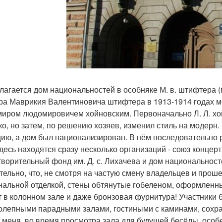
лагается дом национальностей в особняке М. в. штифтера (
ра Маврикия Валентиновича штифтера в 1913-1914 годах 
иром людомировичем хойновским. Первоначально Л. Л. хо
ко, но затем, по решению хозяев, изменил стиль на модерн
ию, а дом был национализирован. В нём последовательно 
здесь находятся сразу несколько организаций - союз конце
творительный фонд им. Д. с. Лихачева и дом национальност
тельно, что, не смотря на частую смену владельцев и прош
нальной отделкой, стены обтянутые гобеленом, оформлен
т в колонном зале и даже бронзовая фурнитура! Участники
олепными парадными залами, гостиными с каминами, сохра
 меня, во время просмотра зала для будущей бесёды, особ