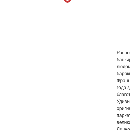
Распо
банки
людом
барок
Франц
года 
благо
Удиви
ориги
парке
велик
Лично