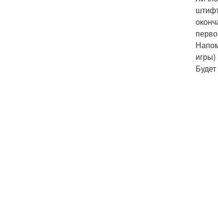
штифт
оконч
перво
Напом
игры) 
Будет