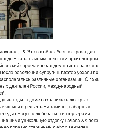
моховая, 15. Этот особняк был построен для
молодым талантливым польским архитектором
йновский спроектировал дом штифтера в силе
. После революции супруги штифтер уехали во
располагались различные организации. С 1998
ртных деятелей России, международный
ей.
едшие годы, в доме сохранились люстры с
ные яшмой и рельефами камины, наборный
 бесёды смогут полюбоваться интерьерами:
нившими уникальную отделку начала ХХ века!
енно поразил старинный лифт с вензелем