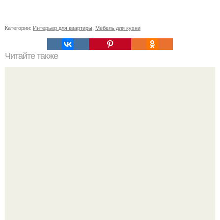
Категории:
Интерьер для квартиры
,
Мебель для кухни
Читайте также
"Я Довольна тем, что для Меня Сделал Дхарам - джи".