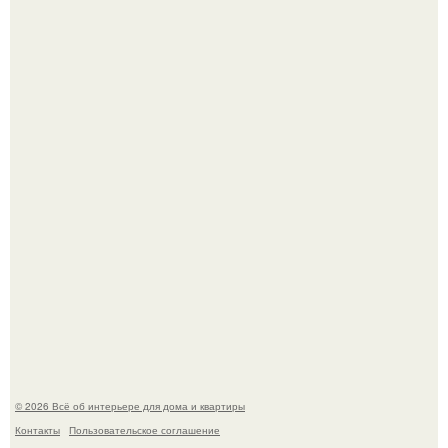
Визуализация квартиры в ЖК "Булычев".
Привет всем дизайнерам интерьеров и не только!
© 2026 Всё об интерьере для дома и квартиры
Контакты
Пользовательское соглашение