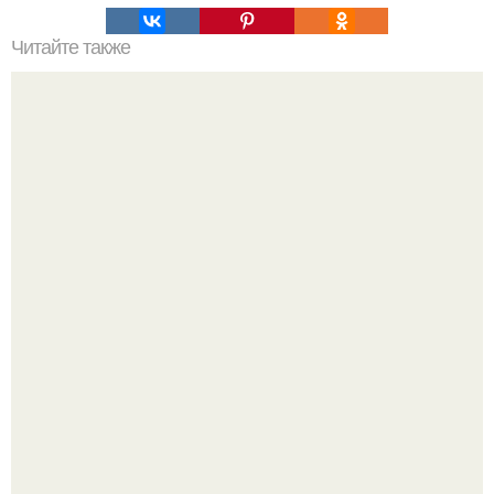
Читайте также
Содовые ароматизаторы для дома.
5 ошибок в планировке, из-за которых вы теряете метры.