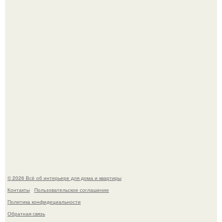
Это жилой комплекс в Париже, в пригороде нуази - ле -
гран.
В Японии бесплатно раздают дома самураев - звучит как
план на новую жизнь.
© 2026 Всё об интерьере для дома и квартиры
Контакты
Пользовательское соглашение
Политика конфидециальности
Обратная связь