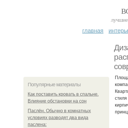
В
лучшие 
главная
интерь
Диз
рас
сов
Площа
компан
Популярные материалы
Кварт
Как поставить кровать в спальне.
стиля
Влияние обстановки на сон
кирпи
Паслён. Обычно в комнатных
принц
условиях разводят два вида
паслена: