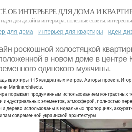
СЁ ОБ ИНТЕРЬЕРЕ ДЛЯ ДОМА И КВАРТИ
идеи для дизайна интерьера, полезные советы, интересны
ер для дома
интерьер для квартиры
идеи ди
айн роскошной холостяцкой квартиры
положенной в новом доме в центре К
ременного одинокого мужчины.
дь квартиры 115 квадратных метров. Авторы проекта Игорь
ии Martinarchitects.
ира поражает продуманным использованием контрастных т
 и индустриальных элементов, атмосферой, полностью пере
ч и дерево использованы в идеальных пропорциях, аккуратн
ипам современной украинской архитектуры