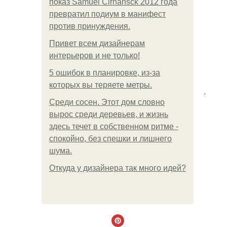
показ Samuel Cirnansck 2012 года
превратил подиум в манифест
против принуждения.
Привет всем дизайнерам
интерьеров и не только!
5 ошибок в планировке, из-за
которых вы теряете метры.
.
Среди сосен. Этот дом словно
вырос среди деревьев, и жизнь
здесь течет в собственном ритме -
спокойно, без спешки и лишнего
шума.
Откуда у дизайнера так много идей?