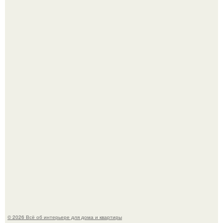
Привет всем дизайнерам интерьеров и не только!
"Проиллюстрированные Люди": Томас майландер
превратил солнечные ожоги в арт - объект.
© 2026 Всё об интерьере для дома и квартиры