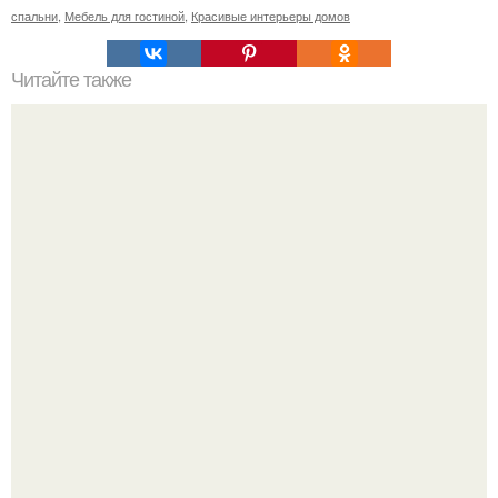
спальни
,
Мебель для гостиной
,
Красивые интерьеры домов
Читайте также
5 мест, где попробовать сырное или мясное фондю в
Петербурге.