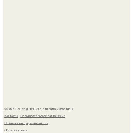
Двухкомнатная квартира в стиле сканди кинфолк и
мебелью 50-х годов в высотке на котельнической.
Кёнигсберг. Интерьер дома студенческого братства
"Германия".
© 2026 Всё об интерьере для дома и квартиры
Контакты
Пользовательское соглашение
Политика конфидециальности
Обратная связь