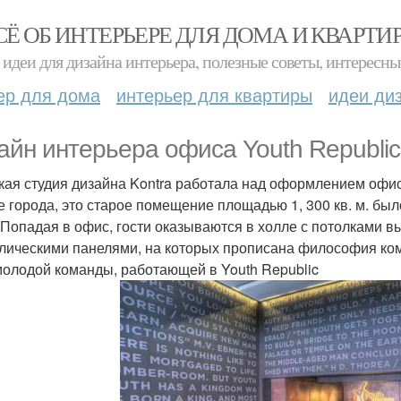
СЁ ОБ ИНТЕРЬЕРЕ ДЛЯ ДОМА И КВАРТИ
идеи для дизайна интерьера, полезные советы, интересны
ер для дома
интерьер для квартиры
идеи ди
айн интерьера офиса Youth Republic 
кая студия дизайна Kontra работала над оформлением офис
е города, это старое помещение площадью 1, 300 кв. м. б
 Попадая в офис, гости оказываются в холле с потолками 
лическими панелями, на которых прописана философия ко
молодой команды, работающей в Youth Republic