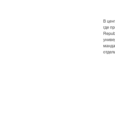
В цен
где п
Repub
униве
манда
отдел