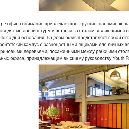
тре офиса внимание привлекает конструкция, напоминающа
роводят мозговой штурм и встречи за столом, являющимся
lic со дня основания. В целом офис представляет собой от
рситетский кампус с разноцветными ящиками для личных ве
риновыми деревьями, посаженными между рабочими стола
ьных офиса, принадлежащим высшему руководству Youth Re