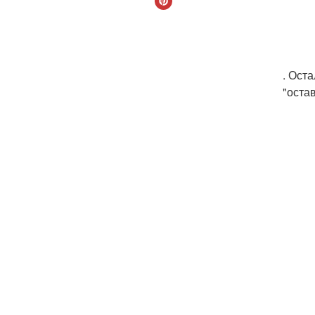
. Ост
"оста