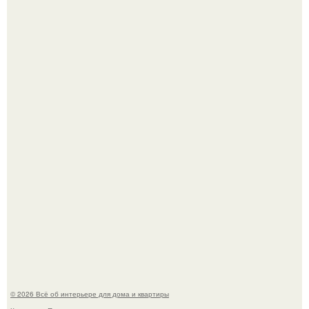
69-Летний житель Италии создал фальшивый античный
амфитеатр и долгое время успешно выдавал его за
настоящее историческое наследие.
Невеста без права выбора: как показ Samuel Cirnansck
2012 года превратил подиум в манифест против
принуждения.
© 2026 Всё об интерьере для дома и квартиры