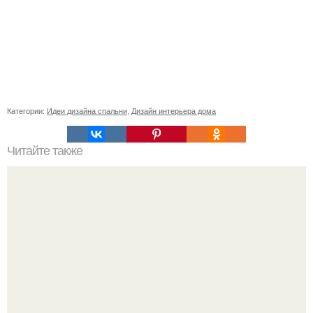
Категории:
Идеи дизайна спальни
,
Дизайн интерьера дома
Читайте также
Значение картина с волками. В том случае, если вы
любите вышивать, то наверняка задумывались о том,
что означает та или иная вышитая вами картина.